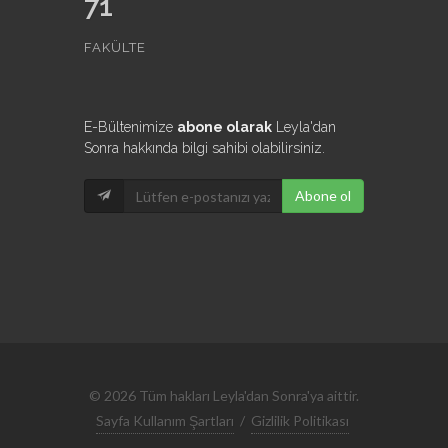
71
FAKÜLTE
E-Bültenimize
abone olarak
Leyla'dan
Sonra hakkında bilgi sahibi olabilirsiniz.
Abone ol
© 2026 Tüm hakları Leyla'dan Sonra'ya aittir.
Sayfa Kullanım Şartları
/
Gizlilik Politikası