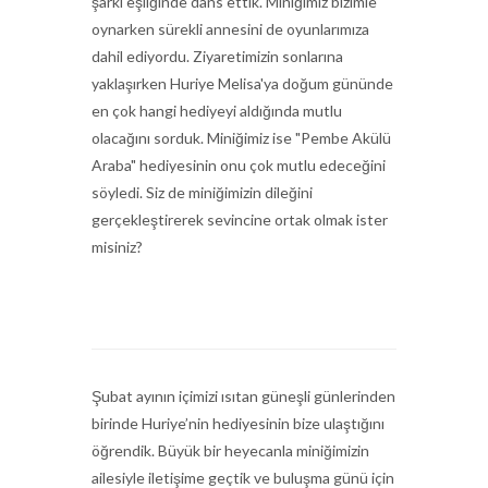
şarkı eşliğinde dans ettik. Miniğimiz bizimle
oynarken sürekli annesini de oyunlarımıza
dahil ediyordu. Ziyaretimizin sonlarına
yaklaşırken Huriye Melisa'ya doğum gününde
en çok hangi hediyeyi aldığında mutlu
olacağını sorduk. Miniğimiz ise "Pembe Akülü
Araba" hediyesinin onu çok mutlu edeceğini
söyledi. Siz de miniğimizin dileğini
gerçekleştirerek sevincine ortak olmak ister
misiniz?
Şubat ayının içimizi ısıtan güneşli günlerinden
birinde Huriye’nin hediyesinin bize ulaştığını
öğrendik. Büyük bir heyecanla miniğimizin
ailesiyle iletişime geçtik ve buluşma günü için