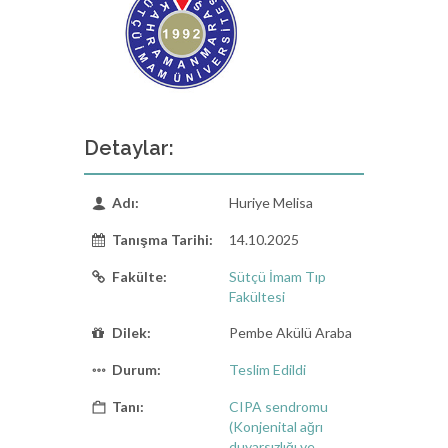
Detaylar:
Adı:
Huriye Melisa
Tanışma Tarihi:
14.10.2025
Fakülte:
Sütçü İmam Tıp
Fakültesi
Dilek:
Pembe Akülü Araba
Durum:
Teslim Edildi
Tanı:
CIPA sendromu
(Konjenital ağrı
duyarsızlığı ve