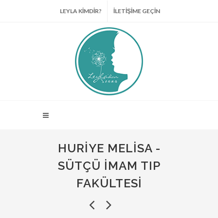
LEYLA KİMDİR?
İLETİŞİME GEÇİN
HURIYE MELISA -
SÜTÇÜ İMAM TIP
FAKÜLTESI