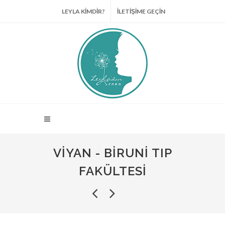
LEYLA KİMDİR?
İLETİŞİME GEÇİN
VIYAN - BIRUNI TIP
FAKÜLTESI