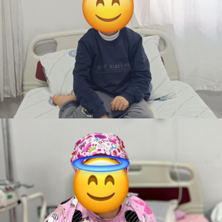
İsmail
Yolda
Mavi Bisiklet
Zeynep
Teslim Edildi
Barbie bebek evi