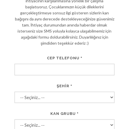
ihtiyacının karşılanmasına yönelik bir çalışma
başlatıyoruz. Çocuklarımızın küçük dileklerini
gerçekleştirmeye sonsuz ilgi gösteren sizlerin kan
bağışını da aynı derecede destekleyeceğinize güvenimiz
tam. İhtiyaç durumundan anında haberdar olmak
isterseniz size SMS yoluyla kolayca ulaşabilmemiz için
aşağıdaki formu doldurabilirsiniz. Duyarlılığınız için
şimdiden teşekkür ederiz :)
CEP TELEFONU
*
ŞEHİR
*
KAN GRUBU
*