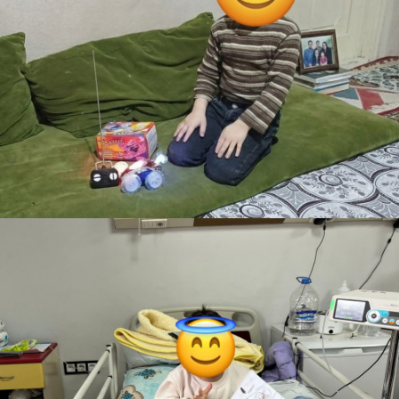
Seyit
Teslim Edildi
Uzaktan Kumandalı Araba
Fidan
Teslim Edildi
Uzaktan Kumandalı Araba