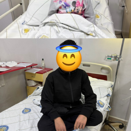
Eyyüb Cenab
Yolda
Bisiklet