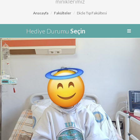
miniklerimiz
Anasayfa
Fakülteler
Dicle Tıp Fakültesi
Hediye Durumu
Seçin
Delal
Teslim Edildi
Pembe renkli akıllı bileklik