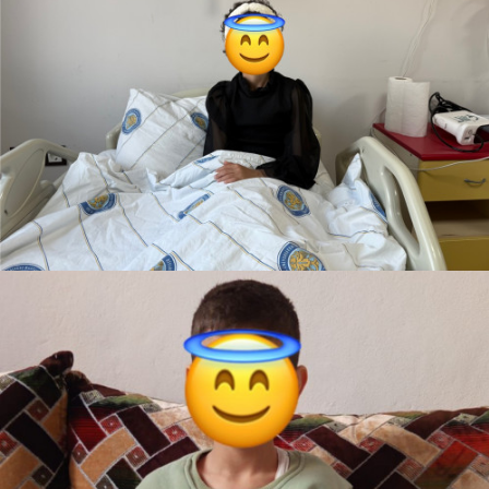
Zeynep
Teslim Edildi
Barbie evi
Uygar
Teslim Edildi
Kumandalı oyuncak araba