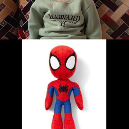
Aras
Teslim Edildi
Örümcek Adam Oyuncağı
Kübra
Teslim Edildi