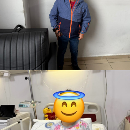
Muhammed
Teslim Edildi
Mavi Uzaktan Kumandalı Araba
Elif
Yolda
Bisiklet