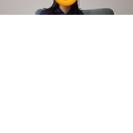
Sema Nil
Teslim Edildi
Barbie evi
Hira
Teslim Edildi