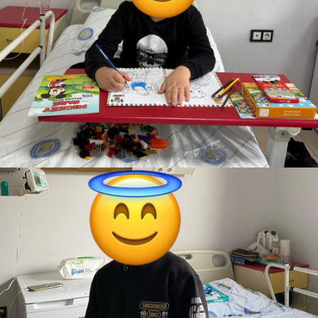
Yunus Emre
Teslim Edildi
Lego Seti
Ali
Teslim Edildi
Fenerbahçe Forması