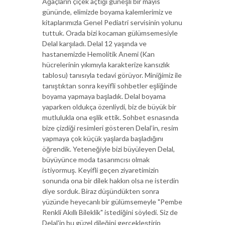
Ağaçların çiçek açtığı güneşli bir mayıs
gününde, elimizde boyama kalemlerimiz ve
kitaplarımızla Genel Pediatri servisinin yolunu
tuttuk. Orada bizi kocaman gülümsemesiyle
Delal karşıladı. Delal 12 yaşında ve
hastanemizde Hemolitik Anemi (Kan
hücrelerinin yıkımıyla karakterize kansızlık
tablosu) tanısıyla tedavi görüyor. Miniğimiz ile
tanıştıktan sonra keyifli sohbetler eşliğinde
boyama yapmaya başladık. Delal boyama
yaparken oldukça özenliydi, biz de büyük bir
mutlulukla ona eşlik ettik. Sohbet esnasında
bize çizdiği resimleri gösteren Delal’in, resim
yapmaya çok küçük yaşlarda başladığını
öğrendik. Yeteneğiyle bizi büyüleyen Delal,
büyüyünce moda tasarımcısı olmak
istiyormuş. Keyifli geçen ziyaretimizin
sonunda ona bir dilek hakkın olsa ne isterdin
diye sorduk. Biraz düşündükten sonra
yüzünde heyecanlı bir gülümsemeyle "Pembe
Renkli Akıllı Bileklik" istediğini söyledi. Siz de
Delal'in bu güzel dileğini gerçekleştirip