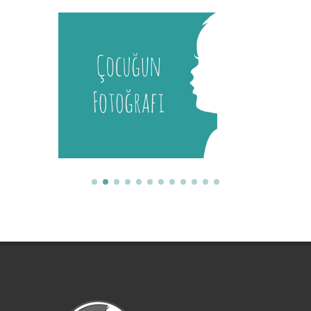
Melis
İstanbul Tıp Fakültesi