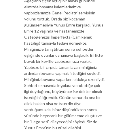
Ağaçların çiçek açtığı bir mayıs gününde
elimizde boyama kalemlerimiz ve
yapbozlarımızla Genel Pediatri servisinin
yolunu tuttuk. Orada bizi kocaman
gülümsemesiyle Yunus Emre karşıladı. Yunus
Emre 12 yaşında ve hastanemizde
Osteogenezis İmperfekta (Cam kemik
hastalığı) tanısıyla tedavi görmekte.
Miniğimizle tanıştıktan sonra sohbetler
eşliğinde oyunlar oynamaya başladık. Birlikte
büyük bir keyifle yapbozumuzu yaptık.
Yapbozu bir çırpıda tamamlayan miniğimiz
ardından boyama yapmak istediğini söyledi.
Miniğimiz boyama yaparken oldukça özenliydi.
Sohbet esnasında legolara ve robotiğe çok
ilgi duyduğunu, büyüyünce ise doktor olmak
istediğini öğrendik. Günün sonunda ona bir
dilek hakkın olsa ne isterdin diye
sorduğumuzda, biraz düşündükten sonra
yüzünde heyecanlı bir gülümseme oluştu ve
bir “Lego seti” dileyeceğini söyledi. Siz de
Yunus Emre’nin bu güzel dileğini