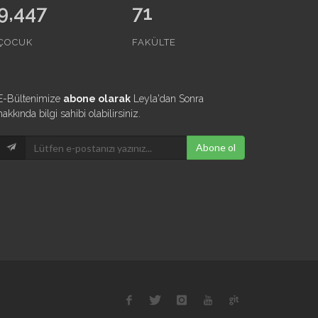
10,570
71
ÇOCUK
FAKÜLTE
E-Bültenimize
abone olarak
Leyla'dan Sonra
hakkında bilgi sahibi olabilirsiniz.
Abone ol