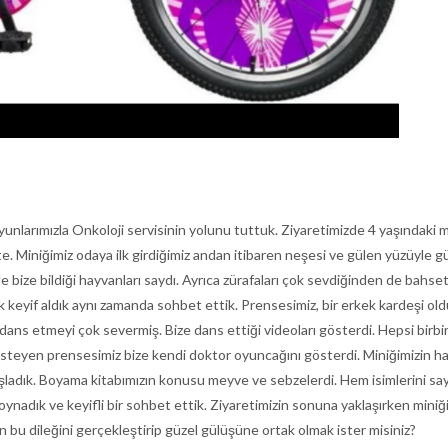
oyunlarımızla Onkoloji servisinin yolunu tuttuk. Ziyaretimizde 4 yaşındaki
ekte. Miniğimiz odaya ilk girdiğimiz andan itibaren neşesi ve gülen yüzü
ze bildiği hayvanları saydı. Ayrıca zürafaları çok sevdiğinden de bahsett
k keyif aldık aynı zamanda sohbet ettik. Prensesimiz, bir erkek kardeşi o
dans etmeyi çok severmiş. Bize dans ettiği videoları gösterdi. Hepsi birbi
teyen prensesimiz bize kendi doktor oyuncağını gösterdi. Miniğimizin hayal
ladık. Boyama kitabımızın konusu meyve ve sebzelerdi. Hem isimlerini sa
 oynadık ve keyifli bir sohbet ettik. Ziyaretimizin sonuna yaklaşırken miniğ
in bu dileğini gerçekleştirip güzel gülüşüne ortak olmak ister misiniz?