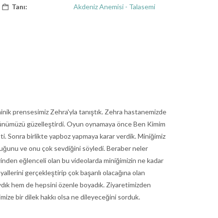
Tanı:
Akdeniz Anemisi - Talasemi
 minik prensesimiz Zehra'yla tanıştık. Zehra hastanemizde
yle günümüzü güzelleştirdi. Oyun oynamaya önce Ben Kimim
i. Sonra birlikte yapboz yapmaya karar verdik. Miniğimiz
lduğunu ve onu çok sevdiğini söyledi. Beraber neler
rinden eğlenceli olan bu videolarda miniğimizin ne kadar
lerini gerçekleştirip çok başarılı olacağına olan
ydık hem de hepsini özenle boyadık. Ziyaretimizden
imize bir dilek hakkı olsa ne dileyeceğini sorduk.