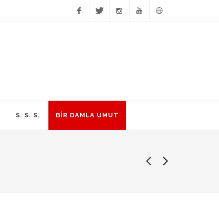
Facebook
Twitter
Instagram
YouTube
English
S. S. S.
BİR DAMLA UMUT