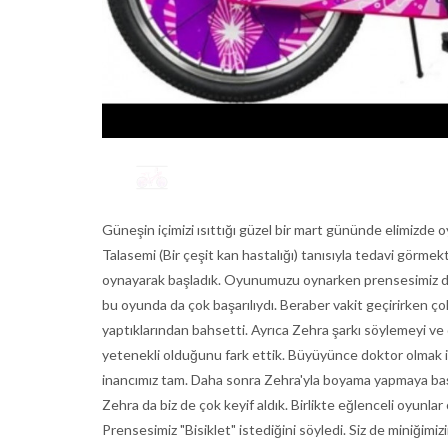
Güneşin içimizi ısıttığı güzel bir mart gününde elimizde 
Talasemi (Bir çeşit kan hastalığı) tanısıyla tedavi görm
oynayarak başladık. Oyunumuzu oynarken prensesimiz de bi
bu oyunda da çok başarılıydı. Beraber vakit geçirirken ço
yaptıklarından bahsetti. Ayrıca Zehra şarkı söylemeyi ve 
yetenekli olduğunu fark ettik. Büyüyünce doktor olmak is
inancımız tam. Daha sonra Zehra'yla boyama yapmaya baş
Zehra da biz de çok keyif aldık. Birlikte eğlenceli oyunlar
Prensesimiz "Bisiklet" istediğini söyledi. Siz de miniğimiz