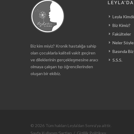
LEYLA'D
Leyla Kimdi
Biz Kimiz?
Fakülteler
Neler Söyle
Biz kim miyiz? Kronik hastalığa sahip
Basında Biz
olan çocuklarla kaliteli vakit geçiren
ve dileklerinin gerçekleşmesine aracı
S.S.S.
olmaya çalışan tıp öğrencilerinden
oluşan bir ekibiz.
© 2026 Tüm hakları Leyla'dan Sonra'ya aittir.
Sayfa Kullanım Şartları
/
Gizlilik Politikası