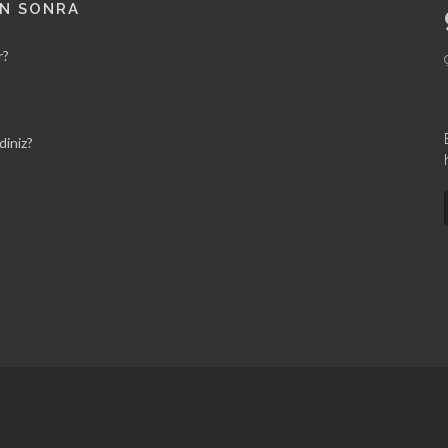
AN SONRA
r?
diniz?