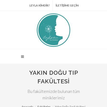
LEYLA KİMDİR?
İLETİŞİME GEÇİN
YAKIN DOĞU TIP
FAKÜLTESI
Bu fakültemizde bulunan tüm
miniklerimiz
Anasayfa
Fakülteler
Yakın Doğu Tıp Fakültesi