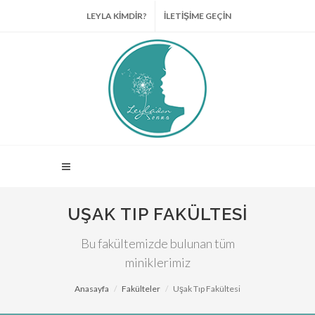
LEYLA KİMDİR?
İLETİŞİME GEÇİN
UŞAK TIP FAKÜLTESI
Bu fakültemizde bulunan tüm
miniklerimiz
Anasayfa
Fakülteler
Uşak Tıp Fakültesi