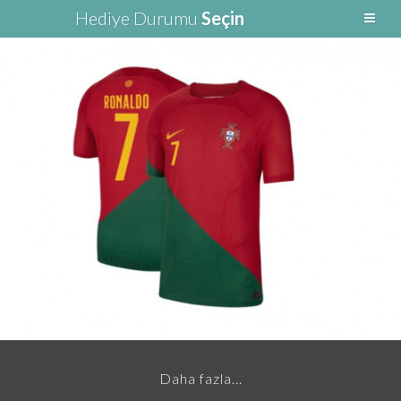
Hediye Durumu
Seçin
Arif Yılmaz
Teslim Edildi
Ronaldo Forması
Daha fazla...