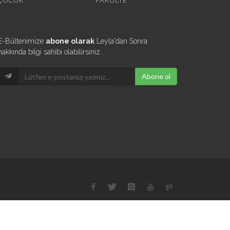
ÇOCUK
FAKÜLTE
E-Bültenimize
abone olarak
Leyla'dan Sonra
hakkında bilgi sahibi olabilirsiniz.
Abone ol
iletisim@leyladansonra.com