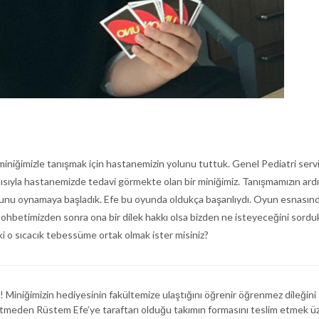
i miniğimizle tanışmak için hastanemizin yolunu tuttuk. Genel Pediatri serv
tanısıyla hastanemizde tedavi görmekte olan bir miniğimiz. Tanışmamızın ar
 oynamaya başladık. Efe bu oyunda oldukça başarılıydı. Oyun esnasında
sohbetimizden sonra ona bir dilek hakkı olsa bizden ne isteyeceğini sorduk.
ki o sıcacık tebessüme ortak olmak ister misiniz?
iniğimizin hediyesinin fakültemize ulaştığını öğrenir öğrenmez dileğini R
etmeden Rüstem Efe’ye taraftarı olduğu takımın formasını teslim etmek üze