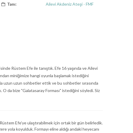
Tanı:
Ailevi Akdeniz Ateşi - FMF
isinde Rüstem Efe ile tanıştık. Efe 16 yaşında ve Ailevi
dından miniğimize hangi oyunla başlamak istediğini
 uzun uzun sohbetler ettik ve bu sohbetler sırasında
 O da bize "Galatasaray Forması" istediğini söyledi. Siz
üstem Efe’ye ulaştırabilmek için ortak bir gün belirledik.
re yola koyulduk. Formayı eline aldığı andaki heyecanı