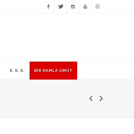
Facebook
Twitter
Instagram
YouTube
English
S. S. S.
BİR DAMLA UMUT