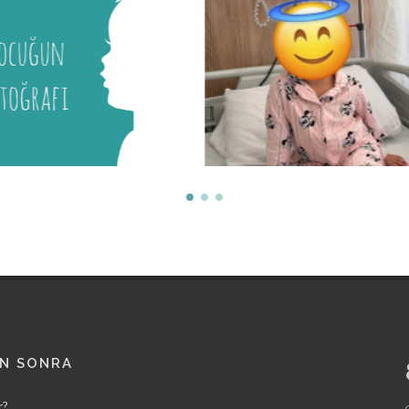
Mira
Malik
İstanbul Tıp Fakültesi
İstanbul Tıp Fakültesi
AN SONRA
r?