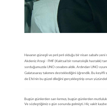
Havanın güneşli ve pırıl pırıl olduğu bir nisan sabahı yen
Akdeniz Ateşi - FMF (Kalıtsal bir romatolojik hastalık) 
sorduğumuzda UNO cevabını aldık. Ardından UNO oyununu
Galatasaray takımını desteklediğini öğrendik. Bu keyifli 
de Efe'nin bu güzel dileğini gerçekleştirip onun yüzünde
Bugün günlerden sarı-kırmızı, bugün günlerden mutluluk! M
Ve sözleştiğimiz o gün sonunda gelmişti. Hiç vakit kayb