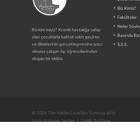
Biz Kimiz?
Fakülteler
Neler Söyle
Biz kim miyiz? Kronik hastalığa sahip
Basında Biz
olan çocuklarla kaliteli vakit geçiren
ve dileklerinin gerçekleşmesine aracı
S.S.S.
olmaya çalışan tıp öğrencilerinden
oluşan bir ekibiz.
© 2026 Tüm hakları Leyla'dan Sonra'ya aittir.
Sayfa Kullanım Şartları
/
Gizlilik Politikası