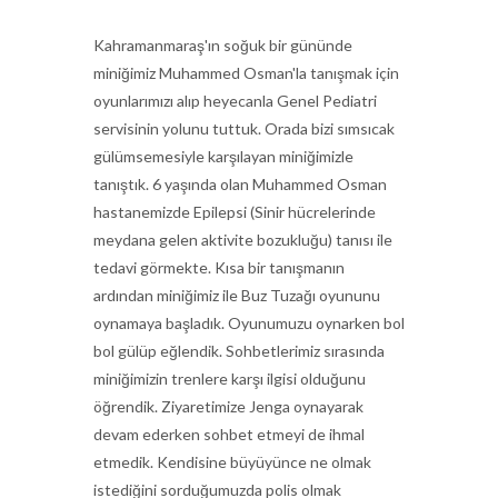
Kahramanmaraş'ın soğuk bir gününde
miniğimiz Muhammed Osman'la tanışmak için
oyunlarımızı alıp heyecanla Genel Pediatri
servisinin yolunu tuttuk. Orada bizi sımsıcak
gülümsemesiyle karşılayan miniğimizle
tanıştık. 6 yaşında olan Muhammed Osman
hastanemizde Epilepsi (Sinir hücrelerinde
meydana gelen aktivite bozukluğu) tanısı ile
tedavi görmekte. Kısa bir tanışmanın
ardından miniğimiz ile Buz Tuzağı oyununu
oynamaya başladık. Oyunumuzu oynarken bol
bol gülüp eğlendik. Sohbetlerimiz sırasında
miniğimizin trenlere karşı ilgisi olduğunu
öğrendik. Ziyaretimize Jenga oynayarak
devam ederken sohbet etmeyi de ihmal
etmedik. Kendisine büyüyünce ne olmak
istediğini sorduğumuzda polis olmak