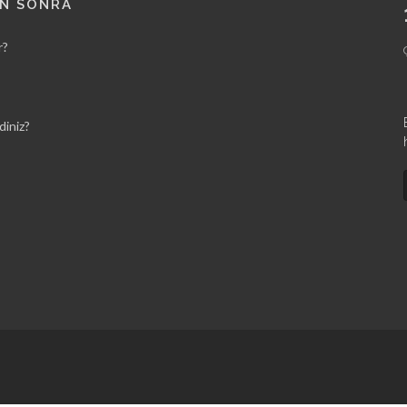
AN SONRA
r?
diniz?