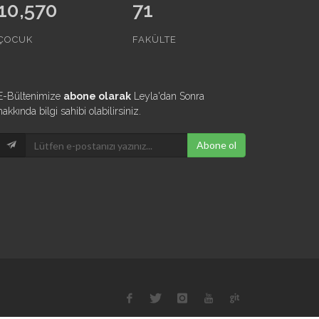
10,570
71
ÇOCUK
FAKÜLTE
E-Bültenimize
abone olarak
Leyla'dan Sonra
hakkında bilgi sahibi olabilirsiniz.
Abone ol