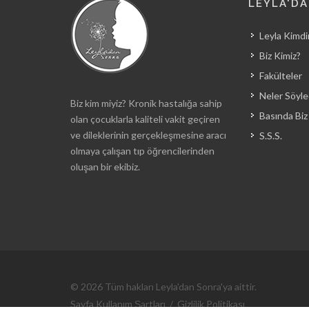
LEYLA'D
Leyla Kimdi
Biz Kimiz?
Fakülteler
Neler Söyle
Biz kim miyiz? Kronik hastalığa sahip
Basında Biz
olan çocuklarla kaliteli vakit geçiren
ve dileklerinin gerçekleşmesine aracı
S.S.S.
olmaya çalışan tıp öğrencilerinden
oluşan bir ekibiz.
© 2026 Tüm hakları Leyla'dan Sonra'ya aittir.
Sayfa Kullanım Şartları
/
Gizlilik Politikası