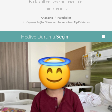
Bu fakültemizde bulunan tüm
miniklerimiz
Anasayfa
Fakülteler
Kayseri Sağlık Bilimleri Üniversitesi Tıp Fakültesi
Hediye Durumu
Seçin
Basri Asaf
Teslim Edildi
Harry Potter Kostümü