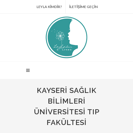
LEYLA KİMDİR?
İLETİŞİME GEÇİN
KAYSERI SAĞLIK
BILIMLERI
ÜNIVERSITESI TIP
FAKÜLTESI