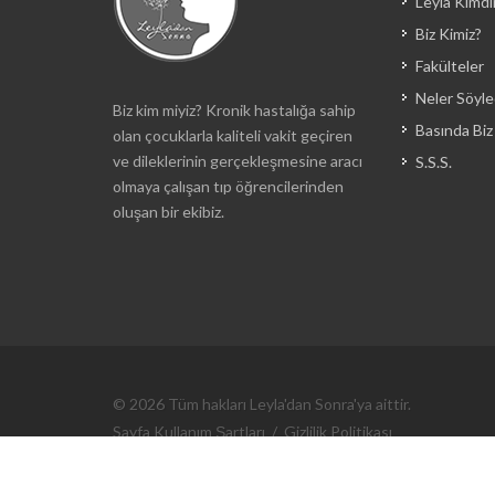
Leyla Kimdi
Biz Kimiz?
Fakülteler
Neler Söyle
Biz kim miyiz? Kronik hastalığa sahip
Basında Biz
olan çocuklarla kaliteli vakit geçiren
ve dileklerinin gerçekleşmesine aracı
S.S.S.
olmaya çalışan tıp öğrencilerinden
oluşan bir ekibiz.
© 2026 Tüm hakları Leyla'dan Sonra'ya aittir.
Sayfa Kullanım Şartları
/
Gizlilik Politikası