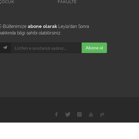
ÇOCUK
FAKÜLTE
E-Bültenimize
abone olarak
Leyla'dan Sonra
hakkında bilgi sahibi olabilirsiniz.
Abone ol
iletisim@leyladansonra.com