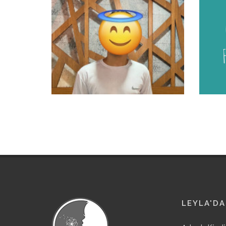
Kemal Ulaş
Pamukkale Tıp Fakültesi
LEYLA'D