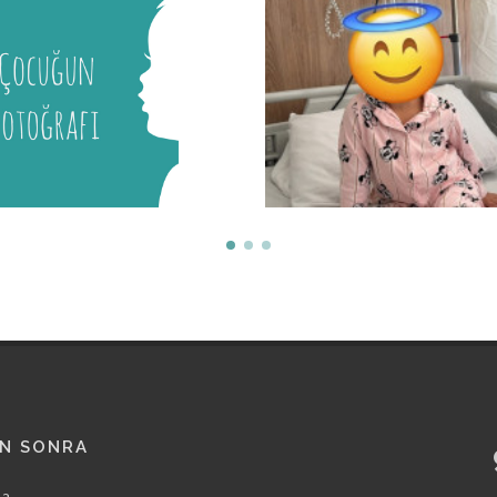
Melis
Mira
İstanbul Tıp Fakültesi
İstanbul Tıp Fakültesi
AN SONRA