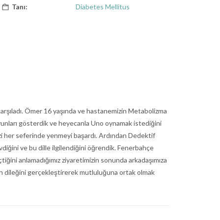
Tanı:
Diabetes Mellitus
r karşıladı. Ömer 16 yaşında ve hastanemizin Metabolizma
oyunları gösterdik ve heyecanla Uno oynamak istediğini
izi her seferinde yenmeyi başardı. Ardından Dedektif
ğini ve bu dille ilgilendiğini öğrendik. Fenerbahçe
eçtiğini anlamadığımız ziyaretimizin sonunda arkadaşımıza
zin dileğini gerçekleştirerek mutluluğuna ortak olmak