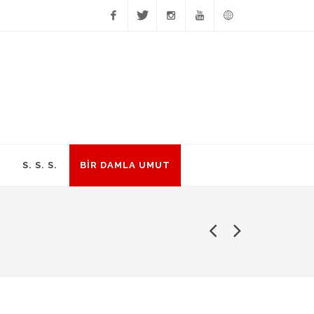
Facebook
Twitter
Instagram
YouTube
English
S. S. S.
BİR DAMLA UMUT