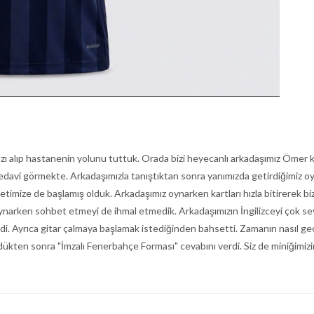
ımızı alıp hastanenin yolunu tuttuk. Orada bizi heyecanlı arkadaşımız Öme
e tedavi görmekte. Arkadaşımızla tanıştıktan sonra yanımızda getirdiğimiz 
timize de başlamış olduk. Arkadaşımız oynarken kartları hızla bitirerek b
arken sohbet etmeyi de ihmal etmedik. Arkadaşımızın İngilizceyi çok sevdi
ledi. Ayrıca gitar çalmaya başlamak istediğinden bahsetti. Zamanın nasıl g
ündükten sonra "İmzalı Fenerbahçe Forması" cevabını verdi. Siz de miniğimi