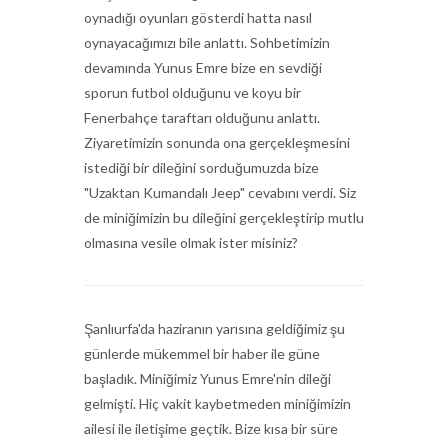
oynadığı oyunları gösterdi hatta nasıl
oynayacağımızı bile anlattı. Sohbetimizin
devamında Yunus Emre bize en sevdiği
sporun futbol olduğunu ve koyu bir
Fenerbahçe taraftarı olduğunu anlattı.
Ziyaretimizin sonunda ona gerçekleşmesini
istediği bir dileğini sorduğumuzda bize
"Uzaktan Kumandalı Jeep" cevabını verdi. Siz
de miniğimizin bu dileğini gerçekleştirip mutlu
olmasına vesile olmak ister misiniz?
Şanlıurfa'da haziranın yarısına geldiğimiz şu
günlerde mükemmel bir haber ile güne
başladık. Miniğimiz Yunus Emre'nin dileği
gelmişti. Hiç vakit kaybetmeden miniğimizin
ailesi ile iletişime geçtik. Bize kısa bir süre