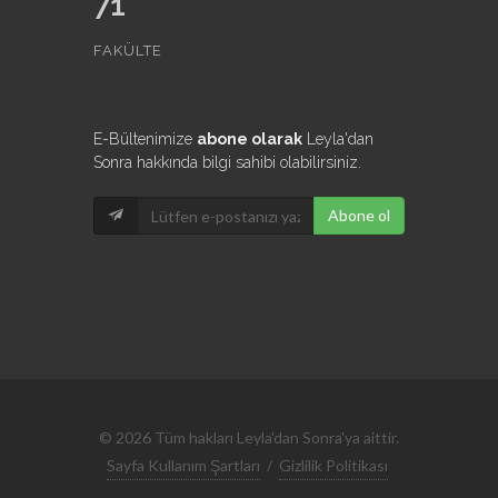
71
FAKÜLTE
E-Bültenimize
abone olarak
Leyla'dan
Sonra hakkında bilgi sahibi olabilirsiniz.
Abone ol
© 2026 Tüm hakları Leyla'dan Sonra'ya aittir.
Sayfa Kullanım Şartları
/
Gizlilik Politikası