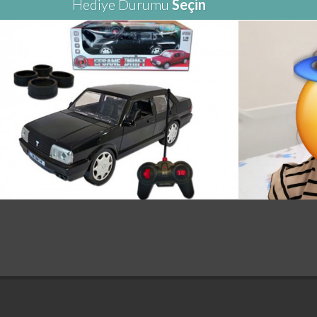
Hediye Durumu
Seçin
Minik 11958
Teslim Edildi
Uzaktan Kumandalı Araba