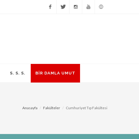
Facebook
Twitter
Instagram
YouTube
English
S. S. S.
BİR DAMLA UMUT
Anasayfa
Fakülteler
Cumhuriyet Tıp Fakültesi