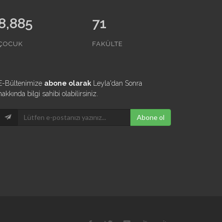
10,008
71
ÇOCUK
FAKÜLTE
E-Bültenimize
abone olarak
Leyla'dan Sonra
hakkında bilgi sahibi olabilirsiniz.
Abone ol