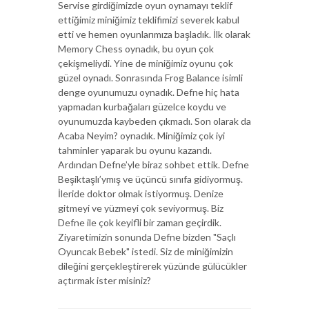
Servise girdiğimizde oyun oynamayı teklif
ettiğimiz miniğimiz teklifimizi severek kabul
etti ve hemen oyunlarımıza başladık. İlk olarak
Memory Chess oynadık, bu oyun çok
çekişmeliydi. Yine de miniğimiz oyunu çok
güzel oynadı. Sonrasında Frog Balance isimli
denge oyunumuzu oynadık. Defne hiç hata
yapmadan kurbağaları güzelce koydu ve
oyunumuzda kaybeden çıkmadı. Son olarak da
Acaba Neyim? oynadık. Miniğimiz çok iyi
tahminler yaparak bu oyunu kazandı.
Ardından Defne’yle biraz sohbet ettik. Defne
Beşiktaşlı’ymış ve üçüncü sınıfa gidiyormuş.
İleride doktor olmak istiyormuş. Denize
gitmeyi ve yüzmeyi çok seviyormuş. Biz
Defne ile çok keyifli bir zaman geçirdik.
Ziyaretimizin sonunda Defne bizden "Saçlı
Oyuncak Bebek" istedi. Siz de miniğimizin
dileğini gerçekleştirerek yüzünde gülücükler
açtırmak ister misiniz?