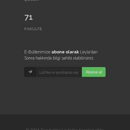
71
FAKÜLTE
E-Bültenimize
abone olarak
Leyla'dan
Sonra hakkında bilgi sahibi olabilirsiniz.
Abone ol
© 2026 Tüm hakları Leyla'dan Sonra'ya aittir.