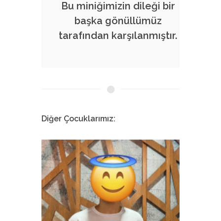
Bu miniğimizin dileği bir
başka gönüllümüz
tarafından karşılanmıştır.
Diğer Çocuklarımız:
Kemal Ulaş
Mel
Pamukkale Tıp Fakültesi
İstanbul Tı